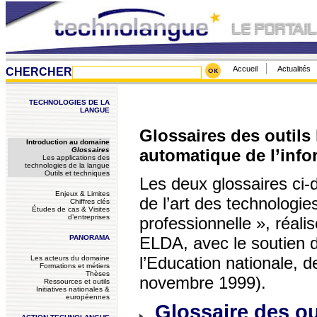
Accueil
Actualités
CHERCHER
TECHNOLOGIES DE LA
LANGUE
Glossaires des outils 
Introduction au domaine
Glossaires
automatique de l’info
Les applications des
technologies de la langue
Outils et techniques
Les deux glossaires ci-d
Enjeux & Limites
de l’art des technologies
Chiffres clés
Études de cas & Visites
d’entreprises
professionnelle », réali
PANORAMA
ELDA, avec le soutien d
l’Education nationale, 
Les acteurs du domaine
Formations et métiers
Thèses
novembre 1999).
Ressources et outils
Initiatives nationales &
européennes
Glossaire des ou