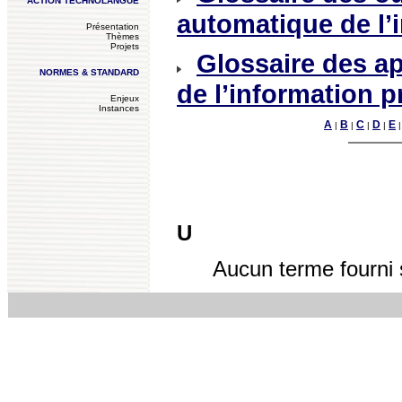
ACTION TECHNOLANGUE
automatique de l’
Présentation
Thèmes
Projets
Glossaire des ap
NORMES & STANDARD
de l’information p
Enjeux
Instances
A
B
C
D
E
|
|
|
|
U
Aucun terme fourni 